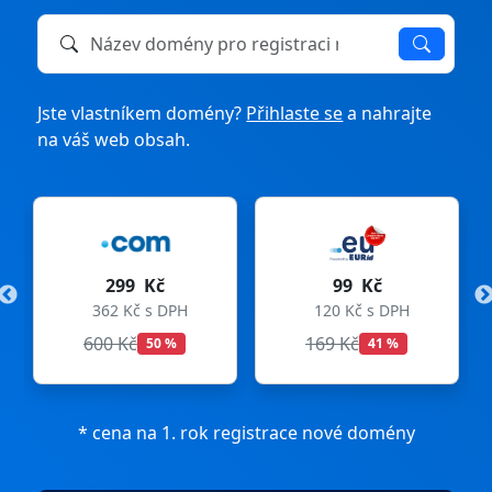
Název domény k registraci nebo převodu
Jste vlastníkem domény?
Přihlaste se
a nahrajte
na váš web obsah.
99 Kč
275 Kč
PH
120 Kč s DPH
333 Kč s DPH
169 Kč
299 Kč
41 %
8 %
* cena na 1. rok registrace nové domény