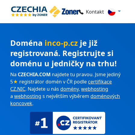
Kontakt
Doména
inco-p.cz
je již
registrovaná. Registrujte si
doménu u jedničky na trhu!
Na
CZECHIA.COM
najdete tu pravou. Jsme jediný
5
★
registrátor domén v ČR podle
certifikace
CZ.NIC
. Najdete u nás
domény
,
webhosting
a
webhosting
s největším výběrem
doménových
koncovek
.